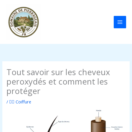
Aller
au
contenu
Tout savoir sur les cheveux
peroxydés et comment les
protéger
/
💇‍♀️ Coiffure