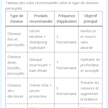
Tableau des soins recommandés selon le type de cheveux
peroxydés
Type de
Produits
Fréquence
Objectif
cheveux
recommandés
d’application
principal
Sérum
Renforcer
Cheveux
kératine +
2
et nourrir
fins et
shampoing
fois/semaine
sans
peroxydés
hydratant
alourdir
Cheveux
Masque
Hydrater en
épais,
1
nourrissant +
profondeur
bouclés,
fois/semaine
bain d’huile
et assouplir
peroxydés
Prévenir les
Cheveux
Crème riche +
3
cassures et
afro
sérum
fois/semaine
augmenter
décolorés
protecteur
la brillance