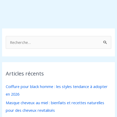
R
e
c
h
Articles récents
e
r
Coiffure pour black homme : les styles tendance à adopter
c
en 2026
h
Masque cheveux au miel : bienfaits et recettes naturelles
e
pour des cheveux revitalisés
r