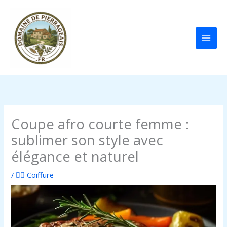
Aller
au
contenu
Coupe afro courte femme :
sublimer son style avec
élégance et naturel
/
💇‍♀️ Coiffure