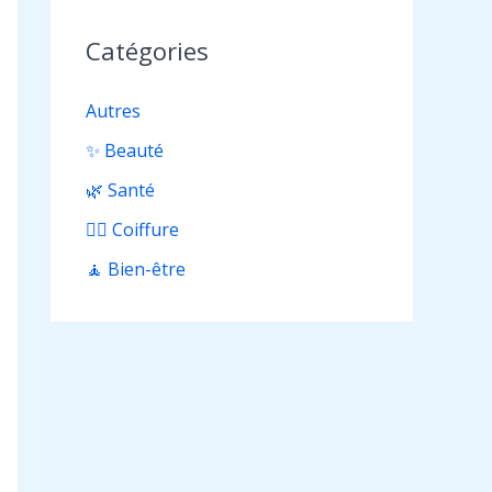
Catégories
Autres
✨ Beauté
🌿 Santé
💇‍♀️ Coiffure
🧘 Bien-être