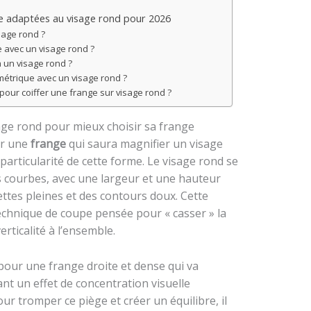
ge adaptées au visage rond pour 2026
sage rond ?
 avec un visage rond ?
à un visage rond ?
étrique avec un visage rond ?
pour coiffer une frange sur visage rond ?
ge rond pour mieux choisir sa frange
er une
frange
qui saura magnifier un visage
articularité de cette forme. Le visage rond se
s courbes, avec une largeur et une hauteur
tes pleines et des contours doux. Cette
echnique de coupe pensée pour « casser » la
rticalité à l’ensemble.
pour une frange droite et dense qui va
nt un effet de concentration visuelle
ur tromper ce piège et créer un équilibre, il