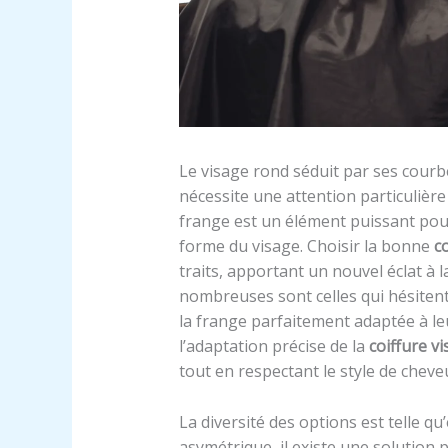
Le visage rond séduit par ses courbe
nécessite une attention particulière l
frange est un élément puissant pour
forme du visage. Choisir la bonne
c
traits, apportant un nouvel éclat à l
nombreuses sont celles qui hésitent
la frange parfaitement adaptée à le
l’adaptation précise de la
coiffure v
tout en respectant le style de cheve
La diversité des options est telle qu
asymétrique, il existe une solution