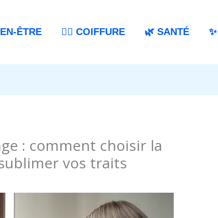
IEN-ÊTRE
💇‍♀️ COIFFURE
🌿 SANTÉ
✨
nge : comment choisir la
sublimer vos traits