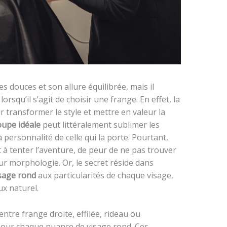
s douces et son allure équilibrée, mais il
orsqu’il s’agit de choisir une frange. En effet, la
 transformer le style et mettre en valeur la
oupe idéale
peut littéralement sublimer les
a personnalité de celle qui la porte. Pourtant,
 à tenter l’aventure, de peur de ne pas trouver
ur morphologie. Or, le secret réside dans
isage rond
aux particularités de chaque visage,
ux naturel.
’entre frange droite, effilée, rideau ou
 pour chaque nuance de visage rond. Ces