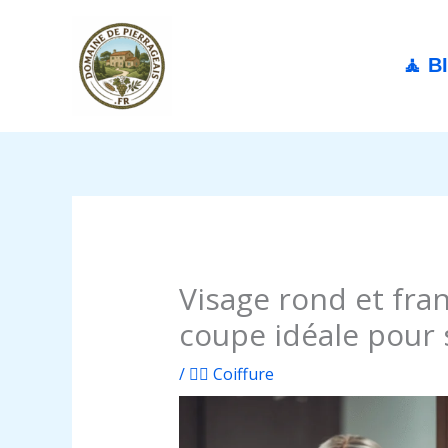
Aller
au
contenu
🧘 B
Visage rond et fra
coupe idéale pour 
/
💇‍♀️ Coiffure