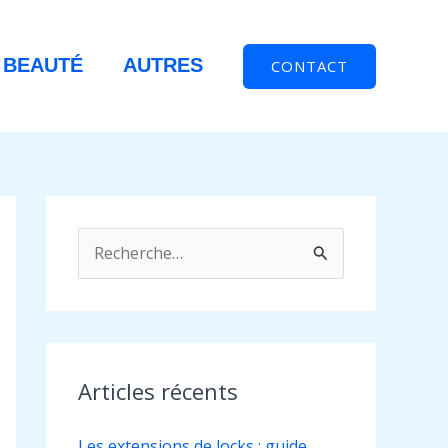
 BEAUTÉ
AUTRES
CONTACT
R
e
c
h
e
Articles récents
r
Les extensions de locks : guide