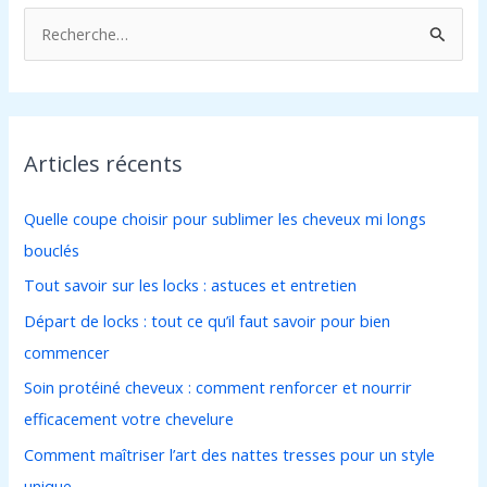
R
e
c
h
Articles récents
e
r
Quelle coupe choisir pour sublimer les cheveux mi longs
c
bouclés
h
Tout savoir sur les locks : astuces et entretien
e
Départ de locks : tout ce qu’il faut savoir pour bien
r
commencer
:
Soin protéiné cheveux : comment renforcer et nourrir
efficacement votre chevelure
Comment maîtriser l’art des nattes tresses pour un style
unique