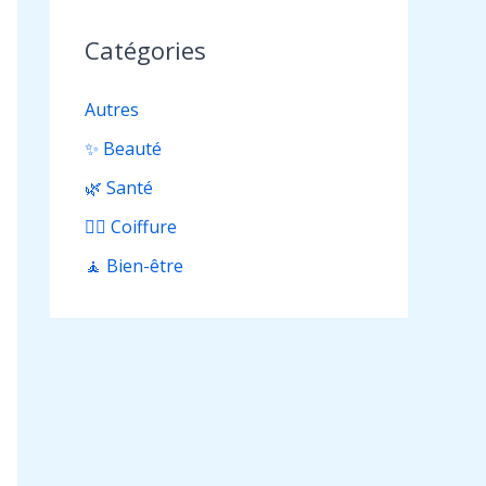
Catégories
Autres
✨ Beauté
🌿 Santé
💇‍♀️ Coiffure
🧘 Bien-être