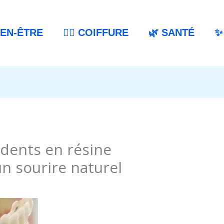
IEN-ÊTRE
💇‍♀️ COIFFURE
🌿 SANTÉ
✨
 dents en résine
n sourire naturel