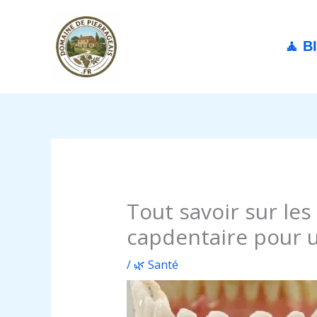
Aller
au
contenu
🧘 B
Tout savoir sur les
capdentaire pour u
/
🌿 Santé