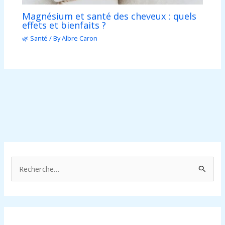
Magnésium et santé des cheveux : quels
effets et bienfaits ?
🌿 Santé
/ By
Albre Caron
R
e
c
h