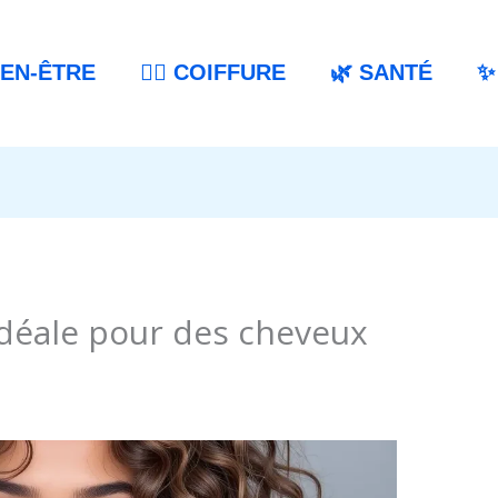
IEN-ÊTRE
💇‍♀️ COIFFURE
🌿 SANTÉ
✨
 idéale pour des cheveux