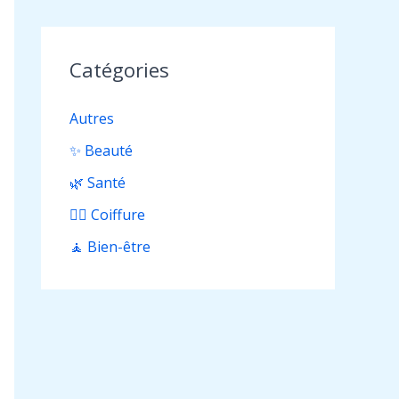
Catégories
Autres
✨ Beauté
🌿 Santé
💇‍♀️ Coiffure
🧘 Bien-être