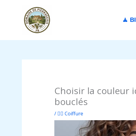
Aller
au
contenu
🧘 B
Choisir la couleur
bouclés
/
💇‍♀️ Coiffure