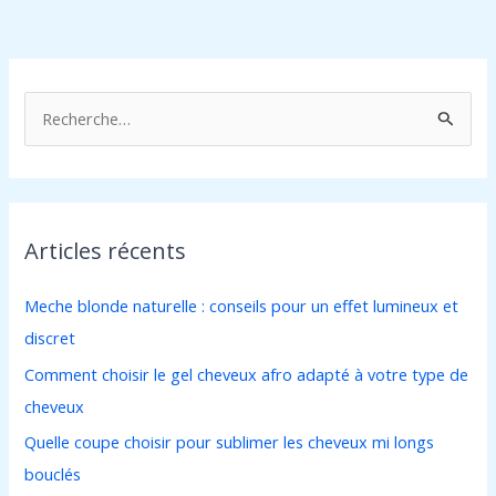
R
e
c
h
Articles récents
e
r
Meche blonde naturelle : conseils pour un effet lumineux et
c
discret
h
Comment choisir le gel cheveux afro adapté à votre type de
e
cheveux
r
Quelle coupe choisir pour sublimer les cheveux mi longs
bouclés
: